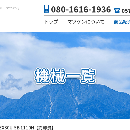
080-1616-1936
会社 マツケン」
05
トップ
マツケンについて
商品紹
機械
部品
日立ミニパワーショベルZX30U-5B 1110H【売却済】