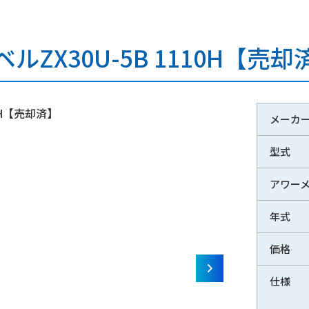
ZX30U-5B 1110H【売却
メーカ
型式
アワー
年式
価格
仕様