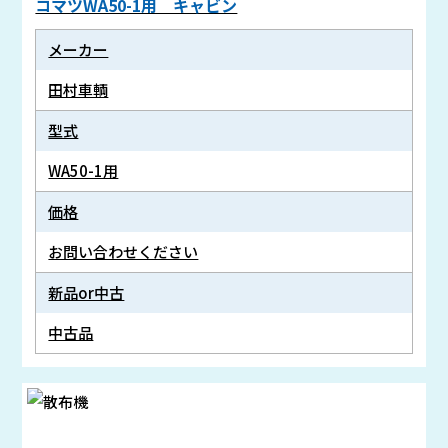
コマツWA50-1用 キャビン
メーカー
田村車輌
型式
WA50-1用
価格
お問い合わせください
新品or中古
中古品