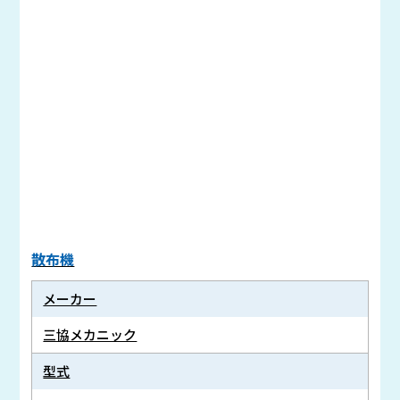
散布機
メーカー
三協メカニック
型式