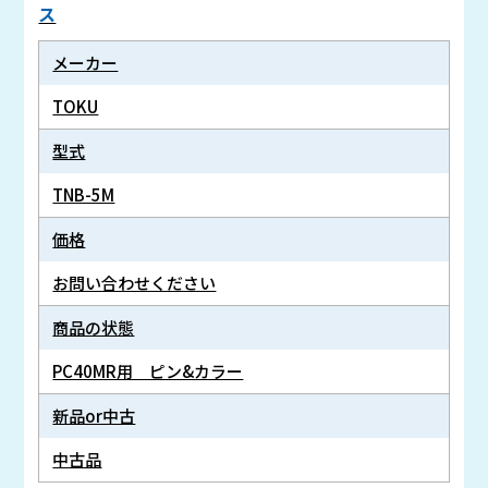
ス
メーカー
TOKU
型式
TNB-5M
価格
お問い合わせください
商品の状態
PC40MR用 ピン&カラー
新品or中古
中古品